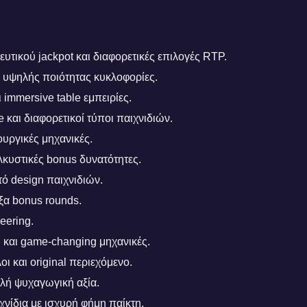
υτικού jackpot και διαφορετικές επιλογές RTP.
 υψηλής ποιότητας κυκλοφορίες.
immersive table εμπειρίες.
και διαφορετικοί τύποι παιχνιδιών.
υργικές μηχανικές.
κυστικές bonus δυνατότητες.
ό design παιχνιδιών.
ξα bonus rounds.
eering.
 και game-changing μηχανικές.
ι και original περιεχόμενο.
λή ψυχαγωγική αξία.
νίδια με ισχυρή φήμη παίκτη.