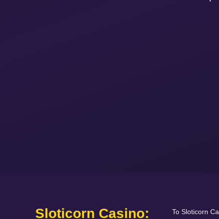
Sloticorn Casino:
Το Sloticorn C