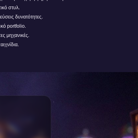
ικό στυλ.
ύσεις δυνατότητες.
ό portfolio.
ες μηχανικές.
ιχνίδια.