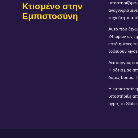
υποστηριζόμεν
Κτισμένο στην
αναγνωρισμένες
Εμπιστοσύνη
τυχαιότητα απ
Αυτό που ξεχωρ
24 ωρών ως πρ
επτά ημέρες τη
ξοδεύουν λιγότ
Λειτουργούμε α
Η άδεια μας απ
δομές bonus. Τα
Η εμπιστοσύνη 
υποστήριξη απα
hype, το Slotic